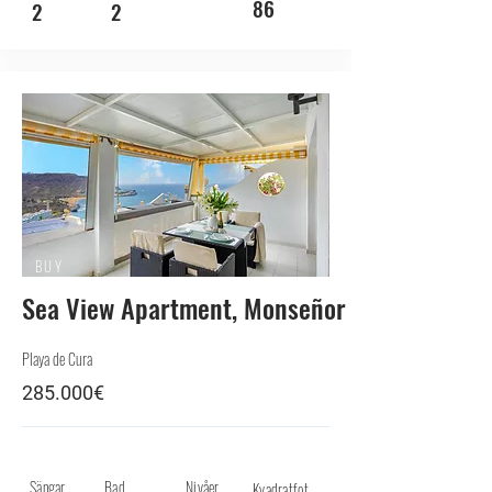
86
2
2
BUY
Sea View Apartment, Monseñor
Playa de Cura
285.000€
Sängar
Bad
Nivåer
Kvadratfot