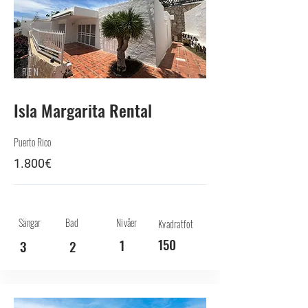
REN
T
Isla Margarita Rental
Puerto Rico
1.800€
Sängar
Bad
Nivåer
Kvadratfot
150
1
3
2