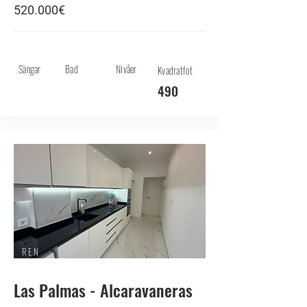
520.000€
Sängar
Bad
Nivåer
Kvadratfot
490
REN
T
Las Palmas - Alcaravaneras