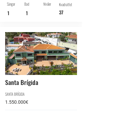
Sängar
Bad
Nivåer
Kvadratfot
37
1
1
BUY
Santa Brígida
SANTA BRÍGIDA
1.550.000
€