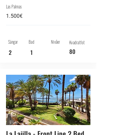
Las Palmas
1.500€
Sängar
Bad
Nivåer
Kvadratfot
80
2
1
BUY
La Lajilla - Front Line 2 Bed