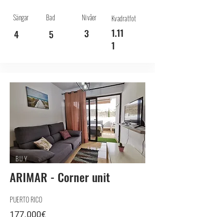
Sängar
Bad
Nivåer
Kvadratfot
1.11
3
4
5
1
BUY
ARIMAR - Corner unit
PUERTO RICO
177.000€