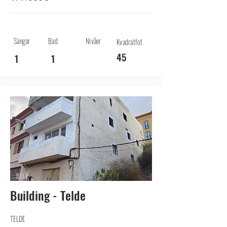
Sängar
Bad
Nivåer
Kvadratfot
45
1
1
BUY
Building - Telde
TELDE