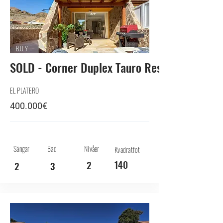
BUY
SOLD - Corner Duplex Tauro Residencial
EL PLATERO
400.000€
Sängar
Bad
Nivåer
Kvadratfot
140
2
2
3