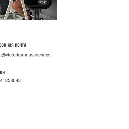
ронная почта
ia@victoriaandassociates.
он
41858093