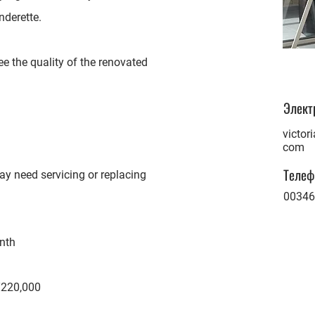
nderette.
e the quality of the renovated
Элект
victor
com
Телеф
may need servicing or replacing
00346
nth
 €220,000