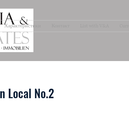
Характеристики
Контакт
List with V&A
Curr
n Local No.2