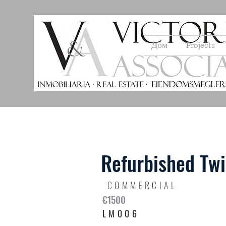
Дом
Projects
Refurbished Twi
COMMERCIAL
€1500
LM006