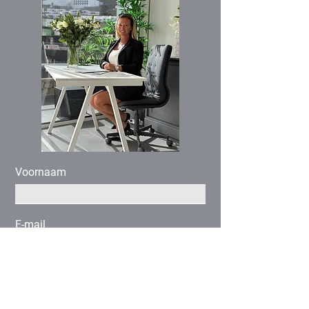
Voornaam
E-mail
Buy
Rent
Geïnteresseerd
Other