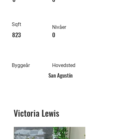
Sqft
Nivåer
823
0
Byggeår
Hovedsted
San Agustín
Victoria Lewis