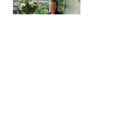
E-post
victoria@victoriaandassociates.c
om
Telefon
0034641858093